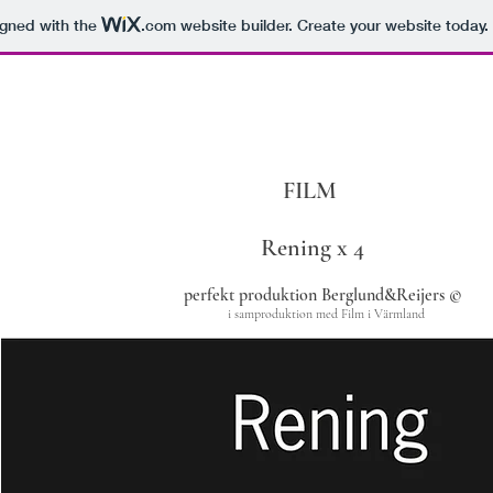
igned with the
.com
website builder. Create your website today.
FILM
Rening x 4
perfekt produktion Berglund&Reijers ©
i samproduktion med Film i Värmland